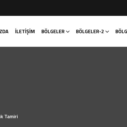
ZDA
İLETIŞIM
BÖLGELER
BÖLGELER-2
BÖLG
nk Tamiri